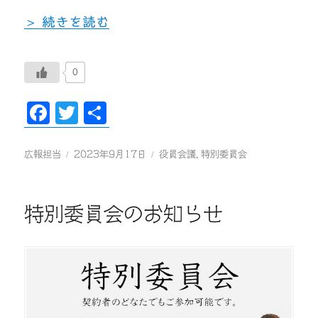
“役員会、特別委員会が開催されました” の
続きを読む
0
Fa
T
共
ce
wi
有
bo
tte
投
投
カ
広報担当
2023年9月17日
役員会議
,
特別委員会
稿
稿
テ
ok
r
者
日:
ゴ
リ
特別委員会のお知らせ
ー