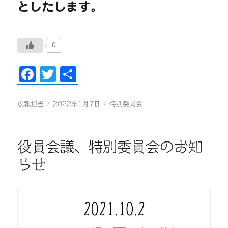
としたします。
0
Fa
T
共
ce
wi
有
bo
tte
投
投
カ
広報担当
2022年1月7日
特別委員会
稿
稿
テ
ok
r
者
日:
ゴ
リ
役員会議、特別委員会のお知
ー
らせ