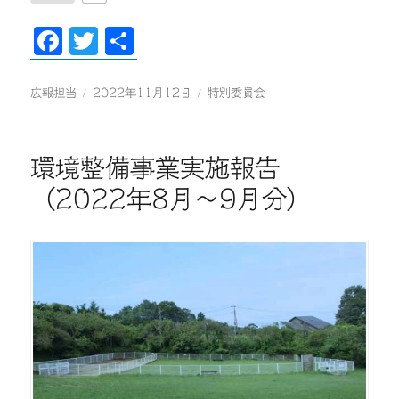
Fa
T
共
ce
wi
有
bo
tte
投
投
カ
広報担当
2022年11月12日
特別委員会
稿
稿
テ
ok
r
者
日:
ゴ
リ
環境整備事業実施報告
ー
（2022年8月〜9月分）