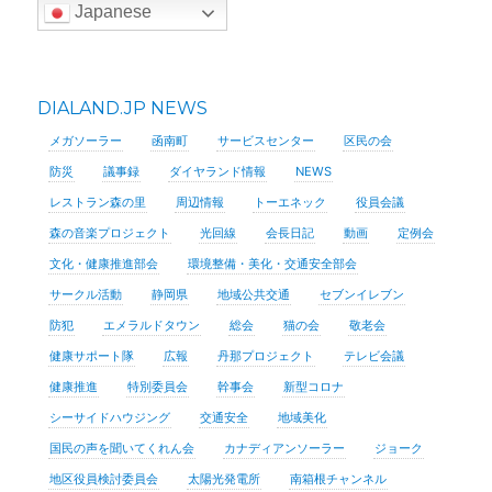
Japanese
DIALAND.JP NEWS
メガソーラー
函南町
サービスセンター
区民の会
防災
議事録
ダイヤランド情報
NEWS
レストラン森の里
周辺情報
トーエネック
役員会議
森の音楽プロジェクト
光回線
会長日記
動画
定例会
文化・健康推進部会
環境整備・美化・交通安全部会
サークル活動
静岡県
地域公共交通
セブンイレブン
防犯
エメラルドタウン
総会
猫の会
敬老会
健康サポート隊
広報
丹那プロジェクト
テレビ会議
健康推進
特別委員会
幹事会
新型コロナ
シーサイドハウジング
交通安全
地域美化
国民の声を聞いてくれん会
カナディアンソーラー
ジョーク
地区役員検討委員会
太陽光発電所
南箱根チャンネル