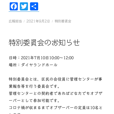
Fa
T
共
ce
wi
有
bo
tte
投
投
カ
広報担当
2021年9月2日
特別委員会
稿
稿
テ
ok
r
者
日:
ゴ
リ
特別委員会のお知らせ
ー
日時：2021年7月10日10:00〜12:00
場所：ダイヤランドホール
特別委員会とは、区民の会役員に管理センターが事
業報告等を行う委員会です。
管理センターとの契約者であればどなたでもオブザ
ーバーとして参加可能です。
コロナ禍が収まるまでオブザーバーの定員は10名と