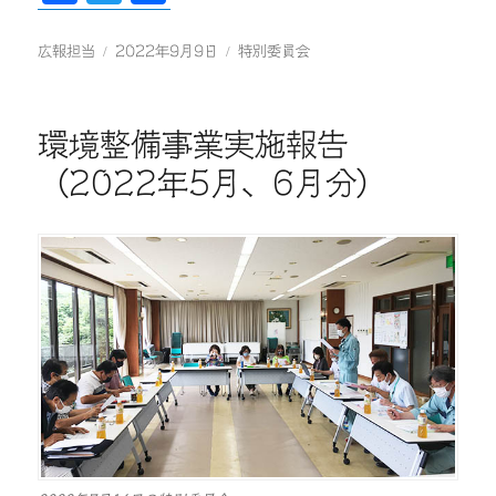
ce
wi
有
bo
tte
投
投
カ
広報担当
2022年9月9日
特別委員会
稿
稿
テ
ok
r
者
日:
ゴ
リ
環境整備事業実施報告
ー
（2022年5月、6月分）