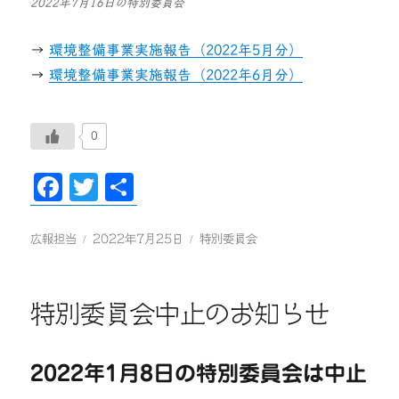
2022年7月16日の特別委員会
→
環境整備事業実施報告（2022年5月分）
→
環境整備事業実施報告（2022年6月分）
0
Fa
T
共
ce
wi
有
bo
tte
投
投
カ
広報担当
2022年7月25日
特別委員会
稿
稿
テ
ok
r
者
日:
ゴ
リ
特別委員会中止のお知らせ
ー
2022年1月8日の特別委員会は中止