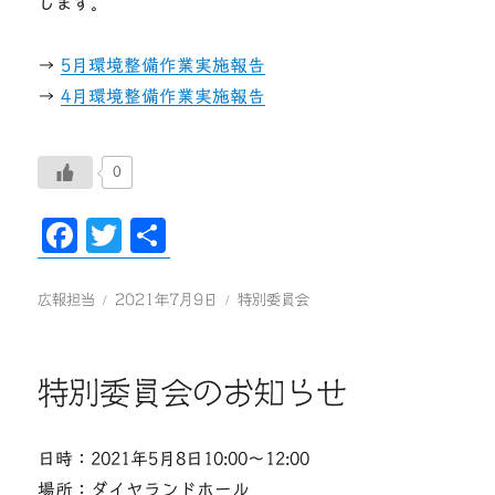
します。
→
5月環境整備作業実施報告
→
4月環境整備作業実施報告
0
Fa
T
共
ce
wi
有
bo
tte
投
投
カ
広報担当
2021年7月9日
特別委員会
稿
稿
テ
ok
r
者
日:
ゴ
リ
特別委員会のお知らせ
ー
日時：2021年5月8日10:00〜12:00
場所：ダイヤランドホール