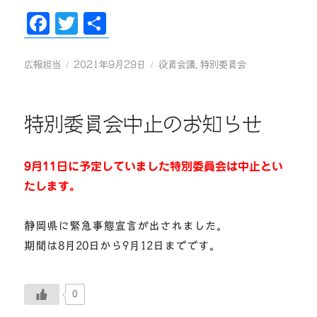
Fa
T
共
ce
wi
有
bo
tte
投
投
カ
広報担当
2021年9月29日
役員会議
,
特別委員会
稿
稿
テ
ok
r
者
日:
ゴ
リ
特別委員会中止のお知らせ
ー
9月11日に予定していました特別委員会は中止とい
たします。
静岡県に緊急事態宣言が出されました。
期間は8月20日から9月12日までです。
0