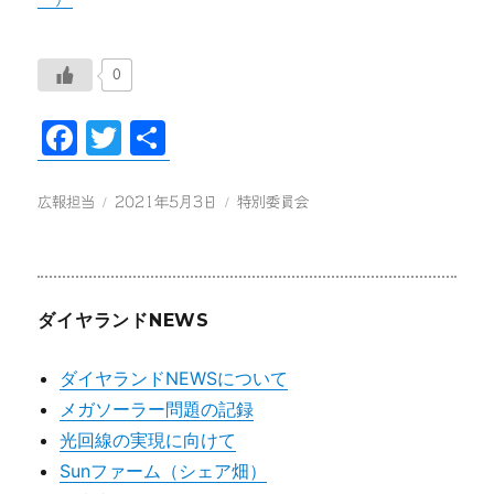
0
Fa
T
共
ce
wi
有
bo
tte
投
投
カ
広報担当
2021年5月3日
特別委員会
稿
稿
テ
ok
r
者
日:
ゴ
リ
ー
ダイヤランドNEWS
ダイヤランドNEWSについて
メガソーラー問題の記録
光回線の実現に向けて
Sunファーム（シェア畑）