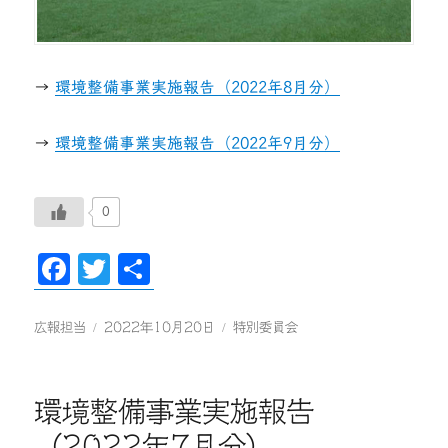
→
環境整備事業実施報告（2022年8月分）
→
環境整備事業実施報告（2022年9月分）
0
Fa
T
共
ce
wi
有
bo
tte
投
投
カ
広報担当
2022年10月20日
特別委員会
稿
稿
テ
ok
r
者
日:
ゴ
リ
環境整備事業実施報告
ー
（2022年7月分）