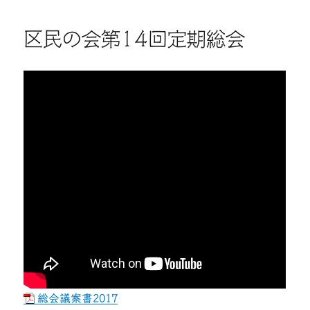
「定
期
総
区民の会第14回定期総会
会」
の
ご
案
内
に
総会議案書2017