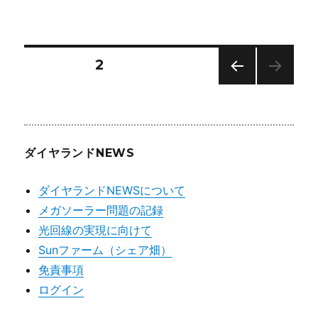
k
総
ー
会
の
出
投
固定ページ
2
欠
お
前の
稿
よ
ペー
び、
ジ
欠
の
席
ダイヤランドNEWS
の
ペ
場
合
ダイヤランドNEWSについて
ー
は
メガソーラー問題の記録
委
光回線の実現に向けて
任
ジ
状
Sunファーム（シェア畑）
の
送
免責事項
提
ログイン
出
り
を