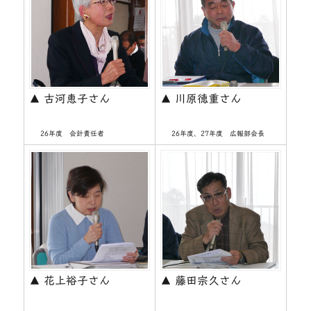
▲ 古河恵子さん
▲ 川原徳重さん
26年度 会計責任者
26年度、27年度 広報部会長
▲ 花上裕子さん
▲ 藤田宗久さん