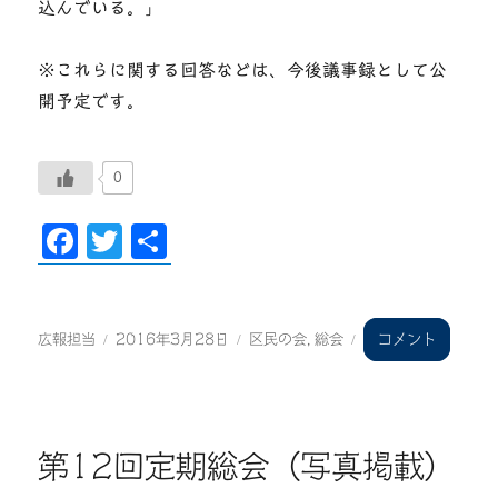
込んでいる。」
※これらに関する回答などは、今後議事録として公
開予定です。
0
F
T
共
ac
wi
有
eb
tt
投
投
カ
稿
稿
テ
oo
er
区
広報担当
2016年3月28日
区民の会
,
総会
コメント
者
日:
ゴ
民
k
リ
の
ー
会
定
期
第12回定期総会（写真掲載）
総