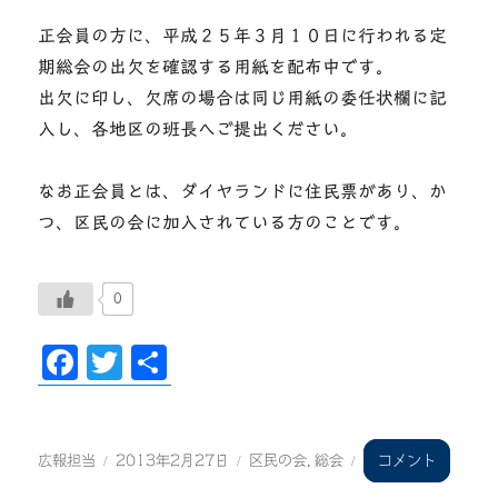
れ
正会員の方に、平成２５年３月１０日に行われる定
ま
期総会の出欠を確認する用紙を配布中です。
し
た。
出欠に印し、欠席の場合は同じ用紙の委任状欄に記
に
入し、各地区の班長へご提出ください。
なお正会員とは、ダイヤランドに住民票があり、か
つ、区民の会に加入されている方のことです。
0
F
T
共
ac
wi
有
eb
tt
投
投
カ
稿
稿
テ
oo
er
定
広報担当
2013年2月27日
区民の会
,
総会
コメント
者
日:
ゴ
期
リ