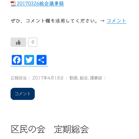
20170326総会議事録
ぜひ、コメント欄も活用してください。→
コメント
0
F
T
共
ac
wi
有
eb
tt
投
投
カ
広報担当
2017年4月18日
動画
,
総会
,
議事録
稿
稿
テ
oo
er
者
日:
ゴ
区
コメント
k
リ
民
ー
の
会
第
14
区民の会 定期総会
回