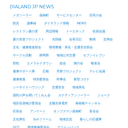
DIALAND.JP NEWS
メガソーラー
函南町
サービスセンター
区民の会
防災
議事録
ダイヤランド情報
NEWS
レストラン森の里
周辺情報
トーエネック
役員会議
森の音楽プロジェクト
光回線
会長日記
動画
定例会
文化・健康推進部会
環境整備・美化・交通安全部会
サークル活動
静岡県
地域公共交通
セブンイレブン
防犯
エメラルドタウン
総会
猫の会
敬老会
健康サポート隊
広報
丹那プロジェクト
テレビ会議
健康推進
特別委員会
幹事会
新型コロナ
シーサイドハウジング
交通安全
地域美化
国民の声を聞いてくれん会
カナディアンソーラー
ジョーク
地区役員検討委員会
太陽光発電所
南箱根チャンネル
区長会
アンケート
オンブズマン函南町
富岳会
文化厚生
Sunファーム
地域交流
暮らしの応援隊
DCC
環境整備委員会
グリーンバンク