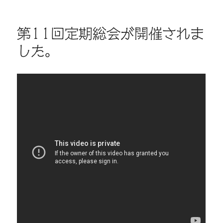
ー
定
期
総
第11回定期総会が開催されま
会
した。
（写
真
掲
載）
に