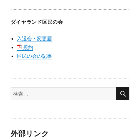
お
願
い
し
ダイヤランド区民の会
ま
す。
入退会・変更届
に
規約
区民の会の記事
検
検
索
索:
外部リンク