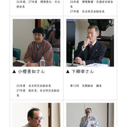
26年度、27年度 環境美化・文化
26年度 環境整備・交通安全部会
部会長
長
27年度 自主防災会副会長
▲ 小櫻景如さん
▲ 下郷宰さん
26年度 自主防災会副会長
第12回 定期総会 議長
27年度 副区長、自主防災会副会
長