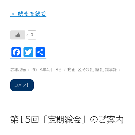
“第15回定期総会” の
続きを読む
0
F
T
共
ac
wi
有
eb
tt
投
投
カ
広報担当
2018年4月13日
動画
,
区民の会
,
総会
,
議事録
稿
稿
テ
oo
er
者
日:
ゴ
第
コメント
k
リ
15
ー
回
定
期
総
第15回「定期総会」のご案内
会
に