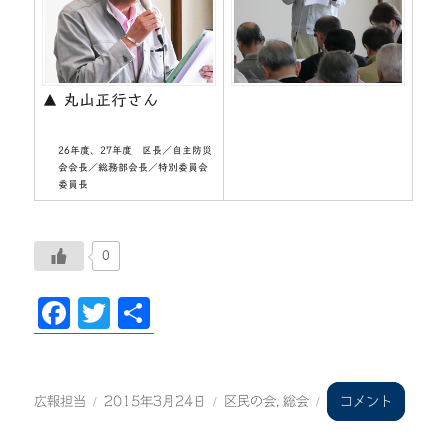
▲ 丸山正行さん
26年度、27年度 区長／自主防災
会会長／総務部会長／特別委員会
委員長
0
F
T
共
ac
wi
有
eb
tt
投
投
カ
稿
稿
テ
oo
er
第
広報担当
2015年3月24日
区民の会
,
総会
コメント
者
日:
ゴ
12
k
リ
回