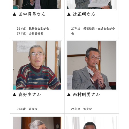
▲ 田中真弓さん
▲ 辻正明さん
26年度 総務部会副部長
27年度 環境整備・交通安全部会
27年度 会計責任者
長
▲ 森好生さん
▲ 西村明男さん
27年度 監査役
26年度 監査役