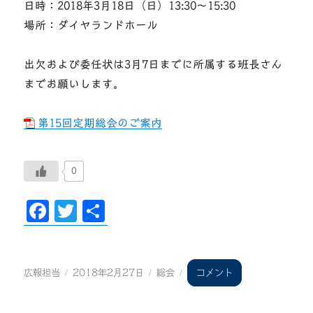
日時：2018年3月18日（日）13:30〜15:30
場所：ダイヤランドホール
出欠および委任状は3月7日までに所属する班長さん
までお願いします。
第15回定期総会のご案内
0
F
T
共
ac
wi
有
eb
tt
投
投
カ
稿
稿
テ
oo
er
第
広報担当
2018年2月27日
総会
コメント
者
日:
ゴ
15
k
リ
回
ー