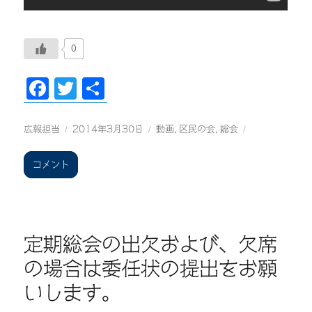
0
F
T
共
ac
wi
有
eb
tt
投
投
カ
広報担当
2014年3月30日
動画
,
区民の会
,
総会
稿
稿
テ
oo
er
者
日:
ゴ
第
コメント
k
リ
11
ー
回
定
期
総
定期総会の出欠および、欠席
会
の場合は委任状の提出をお願
が
開
いします。
催
さ