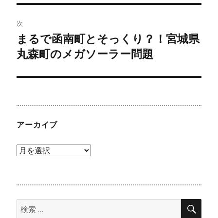
投
ビ
稿:
次
まるで函南町とそっくり？！宮城県
ゲ
次
の
丸森町のメガソーラー問題
ー
投
シ
稿:
ョ
ン
アーカイブ
ア
ー
カ
イ
検
ブ
検
索