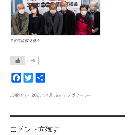
3市町情報交換会
+8
F
T
共
ac
wi
有
eb
tt
投
投
カ
広報担当
2021年4月19日
メガソーラー
稿
稿
テ
oo
er
者
日:
ゴ
k
リ
ー
コメントを残す