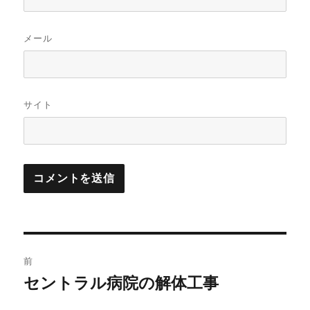
メール
サイト
投
前
稿
セントラル病院の解体工事
前
の
ナ