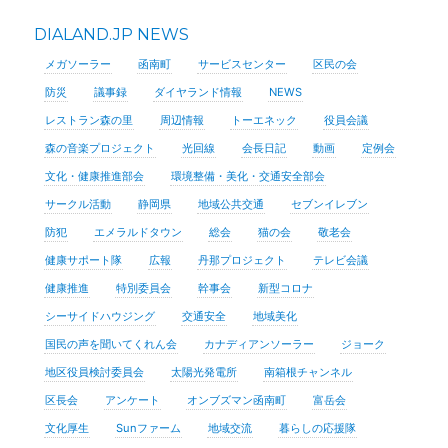
DIALAND.JP NEWS
メガソーラー
函南町
サービスセンター
区民の会
防災
議事録
ダイヤランド情報
NEWS
レストラン森の里
周辺情報
トーエネック
役員会議
森の音楽プロジェクト
光回線
会長日記
動画
定例会
文化・健康推進部会
環境整備・美化・交通安全部会
サークル活動
静岡県
地域公共交通
セブンイレブン
防犯
エメラルドタウン
総会
猫の会
敬老会
健康サポート隊
広報
丹那プロジェクト
テレビ会議
健康推進
特別委員会
幹事会
新型コロナ
シーサイドハウジング
交通安全
地域美化
国民の声を聞いてくれん会
カナディアンソーラー
ジョーク
地区役員検討委員会
太陽光発電所
南箱根チャンネル
区長会
アンケート
オンブズマン函南町
富岳会
文化厚生
Sunファーム
地域交流
暮らしの応援隊