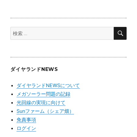
ー
カ
イ
検
ブ
検
索
索:
ダイヤランドNEWS
ダイヤランドNEWSについて
メガソーラー問題の記録
光回線の実現に向けて
Sunファーム（シェア畑）
免責事項
ログイン