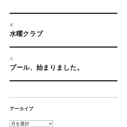
投
前
稿
水曜クラブ
前
の
ナ
投
ビ
稿:
次
プール、始まりました。
ゲ
次
の
ー
投
シ
稿:
ョ
アーカイブ
ン
ア