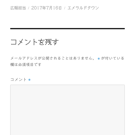
ac
wi
有
eb
tt
投
投
カ
広報担当
2017年7月16日
エメラルドタウン
稿
稿
テ
oo
er
者
日:
ゴ
k
リ
ー
コメントを残す
※
メールアドレスが公開されることはありません。
が付いている
欄は必須項目です
コメント
※