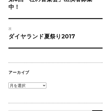
の
中！
ナ
投
ビ
稿:
ゲ
次
ダイヤランド夏祭り2017
次
ー
の
シ
投
稿:
ョ
ン
アーカイブ
ア
ー
カ
イ