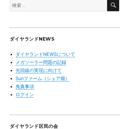
検
ブ
検
索
索:
ダイヤランドNEWS
ダイヤランドNEWSについて
メガソーラー問題の記録
光回線の実現に向けて
Sunファーム（シェア畑）
免責事項
ログイン
ダイヤランド区民の会