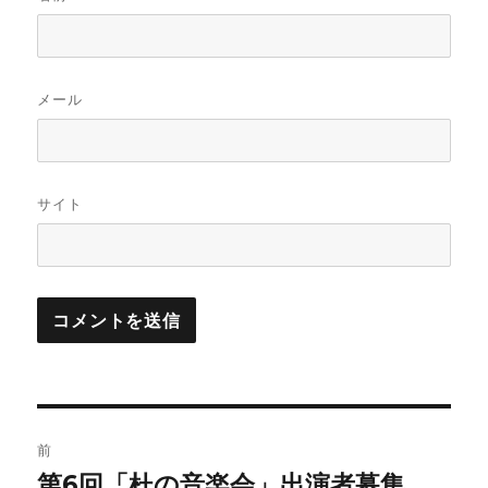
メール
サイト
投
前
稿
第6回「杜の音楽会」出演者募集
前