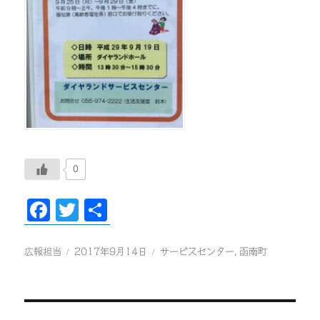
0
F
T
共
ac
wi
有
eb
tt
投
投
カ
広報担当
2017年9月14日
サービスセンター
,
函南町
稿
稿
テ
oo
er
者
日:
ゴ
k
リ
ー