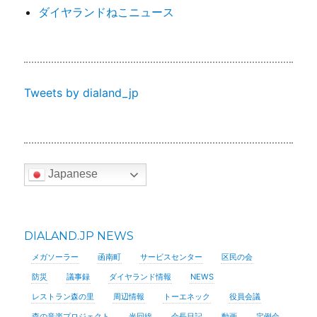
ダイヤランドねこニュース
Tweets by dialand_jp
Japanese
DIALAND.JP NEWS
メガソーラー
函南町
サービスセンター
区民の会
防災
議事録
ダイヤランド情報
NEWS
レストラン森の里
周辺情報
トーエネック
役員会議
森の音楽プロジェクト
光回線
会長日記
動画
定例会