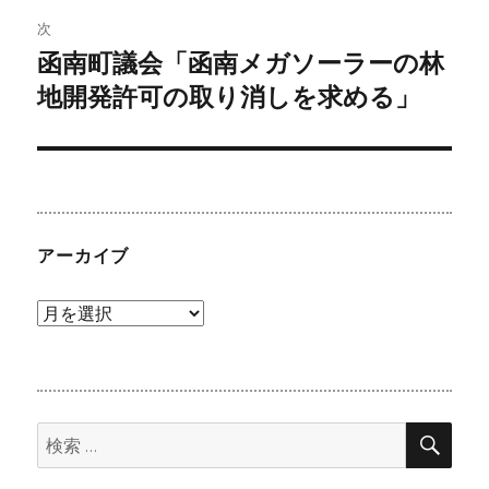
ゲ
次
函南町議会「函南メガソーラーの林
次
ー
の
地開発許可の取り消しを求める」
シ
投
稿:
ョ
ン
アーカイブ
ア
ー
カ
イ
検
ブ
検
索
索: