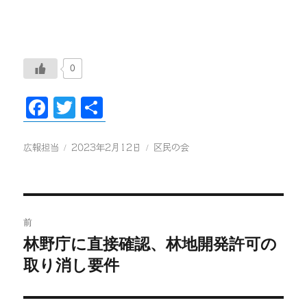
0
Fa
T
共
ce
wi
有
bo
tte
投
投
カ
広報担当
2023年2月12日
区民の会
稿
稿
テ
ok
r
者
日:
ゴ
リ
ー
投
前
稿
林野庁に直接確認、林地開発許可の
前
の
取り消し要件
ナ
投
ビ
稿: