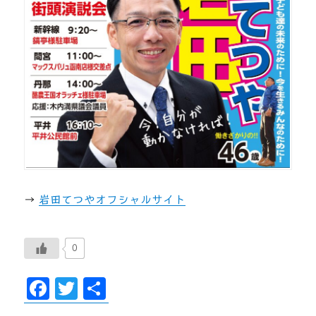
→
岩田てつやオフシャルサイト
0
F
T
共
ac
wi
有