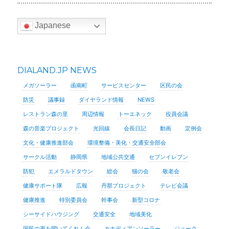
Japanese
DIALAND.JP NEWS
メガソーラー
函南町
サービスセンター
区民の会
防災
議事録
ダイヤランド情報
NEWS
レストラン森の里
周辺情報
トーエネック
役員会議
森の音楽プロジェクト
光回線
会長日記
動画
定例会
文化・健康推進部会
環境整備・美化・交通安全部会
サークル活動
静岡県
地域公共交通
セブンイレブン
防犯
エメラルドタウン
総会
猫の会
敬老会
健康サポート隊
広報
丹那プロジェクト
テレビ会議
健康推進
特別委員会
幹事会
新型コロナ
シーサイドハウジング
交通安全
地域美化
国民の声を聞いてくれん会
カナディアンソーラー
ジョーク