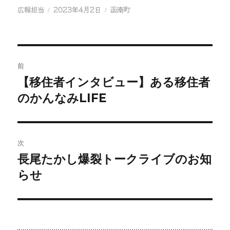
eb
tt
投
投
カ
広報担当
2023年4月2日
函南町
稿
稿
テ
oo
er
者
日:
ゴ
k
リ
ー
投
前
稿
【移住者インタビュー】ある移住者
前
の
のかんなみLIFE
ナ
投
ビ
稿:
ゲ
次
長尾たかし爆裂トークライブのお知
次
ー
の
らせ
シ
投
稿:
ョ
ン