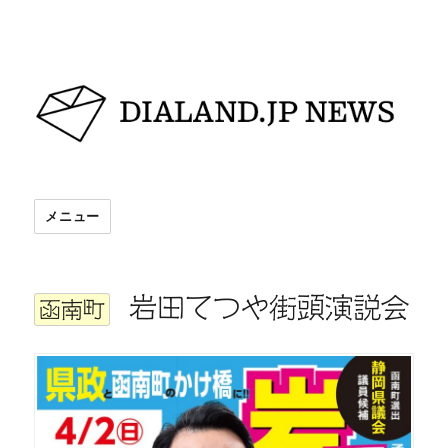
DIALAND.JP NEWS
メニュー
岩田てつや街頭演説会
函南町