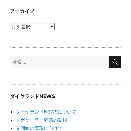
アーカイブ
ア
ー
カ
イ
検
ブ
検
索
索:
ダイヤランドNEWS
ダイヤランドNEWSについて
メガソーラー問題の記録
光回線の実現に向けて