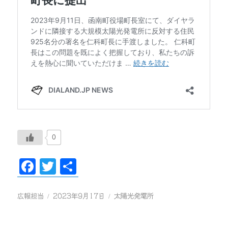
0
F
T
共
ac
wi
有
eb
tt
投
投
カ
広報担当
2023年9月17日
太陽光発電所
稿
稿
テ
oo
er
者
日:
ゴ
リ