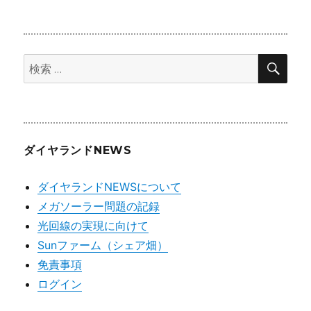
ー
カ
イ
検
ブ
検
索
索:
ダイヤランドNEWS
ダイヤランドNEWSについて
メガソーラー問題の記録
光回線の実現に向けて
Sunファーム（シェア畑）
免責事項
ログイン