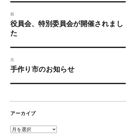
k
ー
投
前
稿
役員会、特別委員会が開催されまし
前
の
た
ナ
投
ビ
稿:
ゲ
次
手作り市のお知らせ
次
ー
の
シ
投
稿:
ョ
ン
アーカイブ
ア