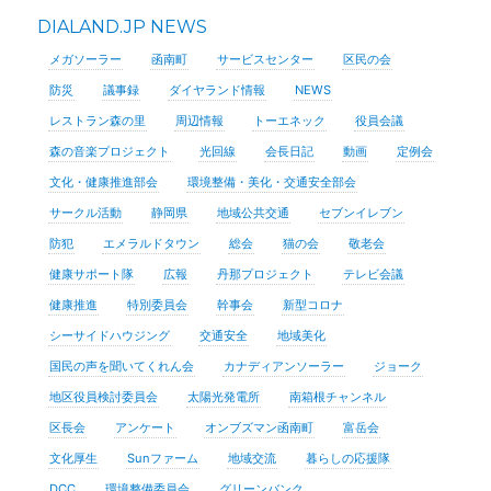
DIALAND.JP NEWS
メガソーラー
函南町
サービスセンター
区民の会
防災
議事録
ダイヤランド情報
NEWS
レストラン森の里
周辺情報
トーエネック
役員会議
森の音楽プロジェクト
光回線
会長日記
動画
定例会
文化・健康推進部会
環境整備・美化・交通安全部会
サークル活動
静岡県
地域公共交通
セブンイレブン
防犯
エメラルドタウン
総会
猫の会
敬老会
健康サポート隊
広報
丹那プロジェクト
テレビ会議
健康推進
特別委員会
幹事会
新型コロナ
シーサイドハウジング
交通安全
地域美化
国民の声を聞いてくれん会
カナディアンソーラー
ジョーク
地区役員検討委員会
太陽光発電所
南箱根チャンネル
区長会
アンケート
オンブズマン函南町
富岳会
文化厚生
Sunファーム
地域交流
暮らしの応援隊
DCC
環境整備委員会
グリーンバンク