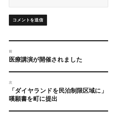
投
前
稿
医療講演が開催されました
前
の
ナ
投
ビ
稿:
次
「ダイヤランドを民泊制限区域に」
ゲ
次
の
嘆願書を町に提出
ー
投
シ
稿: