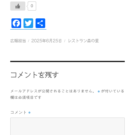
0
F
T
共
ac
wi
有
eb
tt
投
投
カ
広報担当
2025年6月25日
レストラン森の里
稿
稿
テ
oo
er
者
日:
ゴ
k
リ
ー
コメントを残す
※
メールアドレスが公開されることはありません。
が付いている
欄は必須項目です
コメント
※