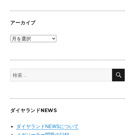
ョ
ン
アーカイブ
ア
ー
カ
イ
検
ブ
検
索
索:
ダイヤランドNEWS
ダイヤランドNEWSについて
メガソーラー問題の記録