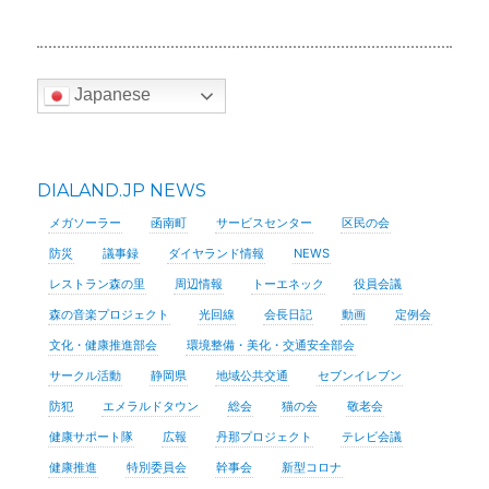
Japanese
DIALAND.JP NEWS
メガソーラー
函南町
サービスセンター
区民の会
防災
議事録
ダイヤランド情報
NEWS
レストラン森の里
周辺情報
トーエネック
役員会議
森の音楽プロジェクト
光回線
会長日記
動画
定例会
文化・健康推進部会
環境整備・美化・交通安全部会
サークル活動
静岡県
地域公共交通
セブンイレブン
防犯
エメラルドタウン
総会
猫の会
敬老会
健康サポート隊
広報
丹那プロジェクト
テレビ会議
健康推進
特別委員会
幹事会
新型コロナ