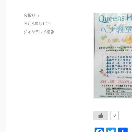
投
広報担当
稿
投
2018年1月7日
者
稿
カ
ダイヤランド情報
日:
テ
ゴ
リ
ー
0