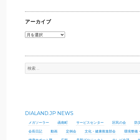
ン
アーカイブ
ア
ー
カ
イ
ブ
検
索:
DIALAND.JP NEWS
メガソーラー
函南町
サービスセンター
区民の会
防
会長日記
動画
定例会
文化・健康推進部会
環境整備