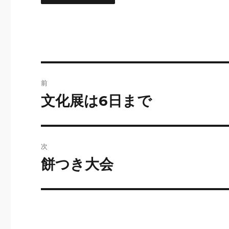
投
前
稿
文化展は6日まで
前
の
ナ
投
ビ
稿:
次
ゲ
餅つき大会
次
の
ー
投
シ
稿:
ョ