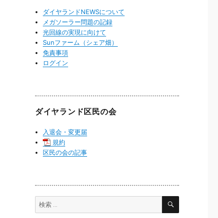
ダイヤランドNEWSについて
メガソーラー問題の記録
光回線の実現に向けて
Sunファーム（シェア畑）
免責事項
ログイン
ダイヤランド区民の会
入退会・変更届
規約
区民の会の記事
検
検
索
索: