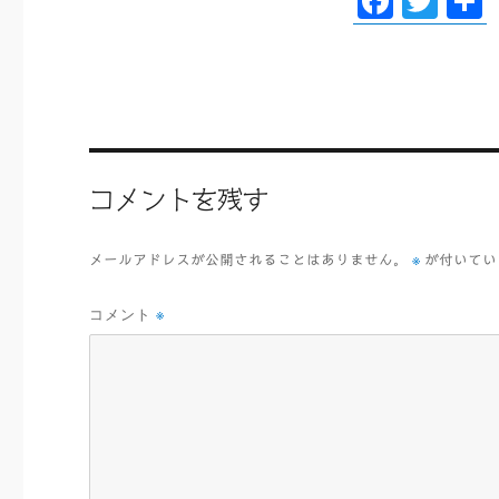
F
T
ac
wi
eb
tt
oo
er
k
コメントを残す
※
メールアドレスが公開されることはありません。
が付いてい
コメント
※