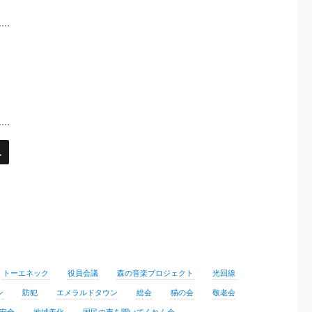
検
索
トーエネック
役員会議
森の音楽プロジェクト
光回線
ン
防犯
エメラルドタウン
総会
猫の会
敬老会