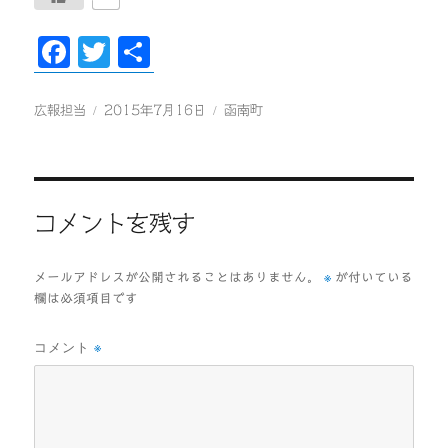
F
T
共
ac
wi
有
eb
tt
投
投
カ
広報担当
2015年7月16日
函南町
稿
稿
テ
oo
er
者
日:
ゴ
k
リ
ー
コメントを残す
※
メールアドレスが公開されることはありません。
が付いている
欄は必須項目です
コメント
※