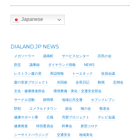
Japanese
DIALAND.JP NEWS
メガソーラー
函南町
サービスセンター
区民の会
防災
議事録
ダイヤランド情報
NEWS
レストラン森の里
周辺情報
トーエネック
役員会議
森の音楽プロジェクト
光回線
会長日記
動画
定例会
文化・健康推進部会
環境整備・美化・交通安全部会
サークル活動
静岡県
地域公共交通
セブンイレブン
防犯
エメラルドタウン
総会
猫の会
敬老会
健康サポート隊
広報
丹那プロジェクト
テレビ会議
健康推進
特別委員会
幹事会
新型コロナ
シーサイドハウジング
交通安全
地域美化