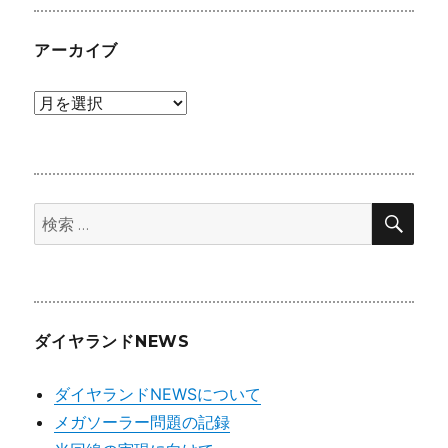
ン
アーカイブ
ア
ー
カ
イ
検
ブ
検
索
索:
ダイヤランドNEWS
ダイヤランドNEWSについて
メガソーラー問題の記録