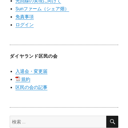
光回線の実現に向けて
Sunファーム（シェア畑）
免責事項
ログイン
ダイヤランド区民の会
入退会・変更届
規約
区民の会の記事
検
検
索
索: