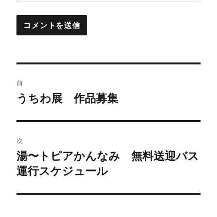
投
前
稿
うちわ展 作品募集
前
の
ナ
投
ビ
稿:
次
湯〜トピアかんなみ 無料送迎バス
ゲ
次
の
運行スケジュール
ー
投
シ
稿:
ョ