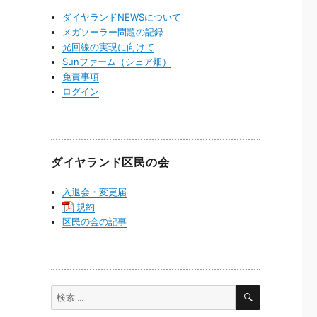
ダイヤランドNEWSについて
メガソーラー問題の記録
光回線の実現に向けて
Sunファーム（シェア畑）
免責事項
ログイン
ダイヤランド区民の会
入退会・変更届
規約
区民の会の記事
検
検
索
索: