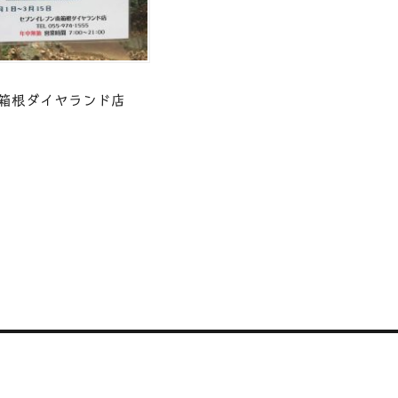
箱根ダイヤランド店
共
有