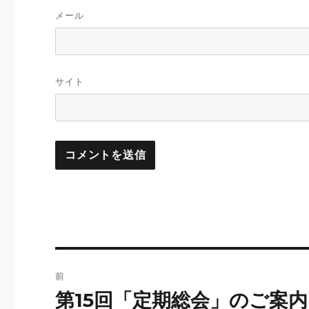
メール
サイト
投
前
稿
第15回「定期総会」のご案内
前