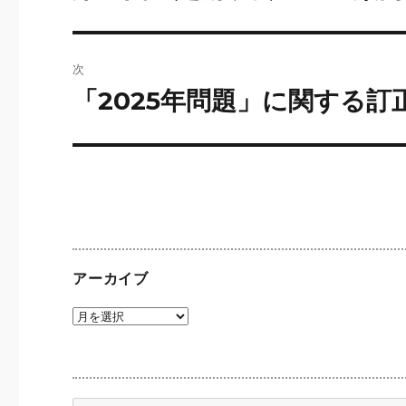
の
ナ
投
ビ
稿:
次
ゲ
「2025年問題」に関する訂
次
の
ー
投
シ
稿:
ョ
ン
アーカイブ
ア
ー
カ
イ
ブ
検