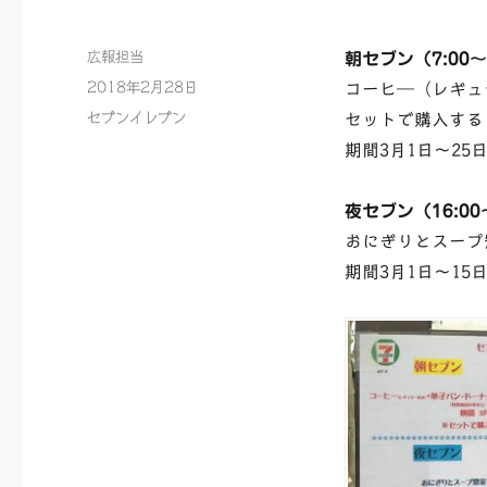
投
広報担当
朝セブン（7:00〜
稿
投
2018年2月28日
コーヒ―（レギュ
者
稿
カ
セブンイレブン
セットで購入する
日:
テ
期間3月1日〜25
ゴ
リ
ー
夜セブン（16:00〜
おにぎりとスープ
期間3月1日〜15