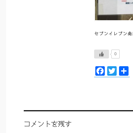
セブンイレブン南
0
F
T
ac
wi
eb
tt
oo
er
k
コメントを残す