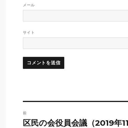
メール
サイト
投
前
稿
区民の会役員会議（2019年1
前