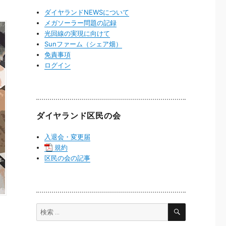
ダイヤランドNEWSについて
メガソーラー問題の記録
光回線の実現に向けて
Sunファーム（シェア畑）
免責事項
ログイン
ダイヤランド区民の会
入退会・変更届
規約
区民の会の記事
検
検
索
索: