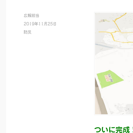
投
広報担当
稿
投
2019年11月25日
者
稿
カ
防災
日:
テ
ゴ
リ
ー
ついに完成