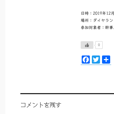
日時：2019年12月
場所：ダイヤラン
参加対象者：幹事
0
F
T
ac
wi
eb
tt
oo
er
k
コメントを残す