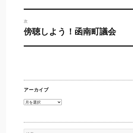
の
ナ
投
ビ
稿:
次
ゲ
傍聴しよう！函南町議会
次
の
ー
投
シ
稿:
ョ
ン
アーカイブ
ア
ー
カ
イ
ブ
検