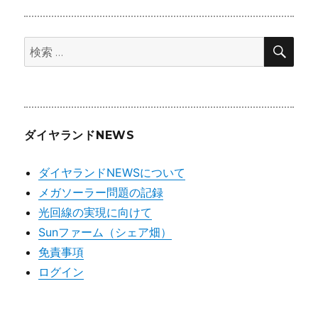
カ
イ
検
ブ
検
索
索:
ダイヤランドNEWS
ダイヤランドNEWSについて
メガソーラー問題の記録
光回線の実現に向けて
Sunファーム（シェア畑）
免責事項
ログイン