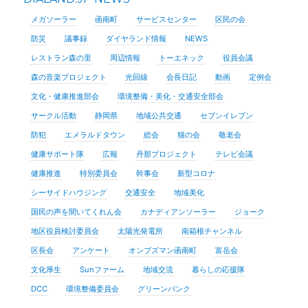
メガソーラー
函南町
サービスセンター
区民の会
防災
議事録
ダイヤランド情報
NEWS
レストラン森の里
周辺情報
トーエネック
役員会議
森の音楽プロジェクト
光回線
会長日記
動画
定例会
文化・健康推進部会
環境整備・美化・交通安全部会
サークル活動
静岡県
地域公共交通
セブンイレブン
防犯
エメラルドタウン
総会
猫の会
敬老会
健康サポート隊
広報
丹那プロジェクト
テレビ会議
健康推進
特別委員会
幹事会
新型コロナ
シーサイドハウジング
交通安全
地域美化
国民の声を聞いてくれん会
カナディアンソーラー
ジョーク
地区役員検討委員会
太陽光発電所
南箱根チャンネル
区長会
アンケート
オンブズマン函南町
富岳会
文化厚生
Sunファーム
地域交流
暮らしの応援隊
DCC
環境整備委員会
グリーンバンク