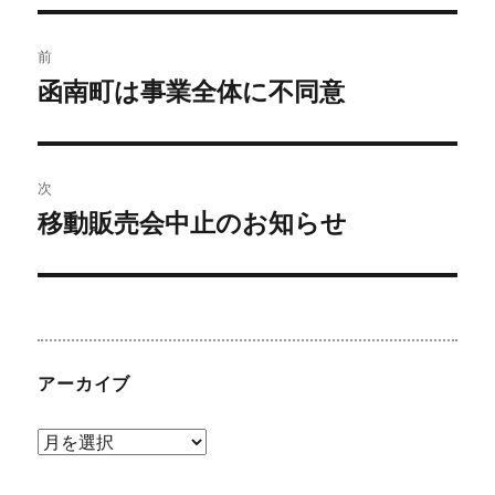
リ
ー
投
前
稿
函南町は事業全体に不同意
前
の
ナ
投
ビ
稿:
次
移動販売会中止のお知らせ
ゲ
次
の
ー
投
シ
稿:
ョ
アーカイブ
ン
ア
ー