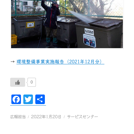
→
環境整備事業実施報告（2021年12月分）
0
Fa
T
共
ce
wi
有
bo
tte
投
投
カ
広報担当
2022年1月20日
サービスセンター
稿
稿
テ
ok
r
者
日:
ゴ