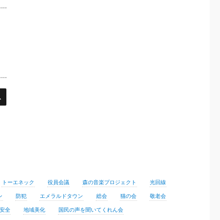
検
索
トーエネック
役員会議
森の音楽プロジェクト
光回線
ン
防犯
エメラルドタウン
総会
猫の会
敬老会
安全
地域美化
国民の声を聞いてくれん会