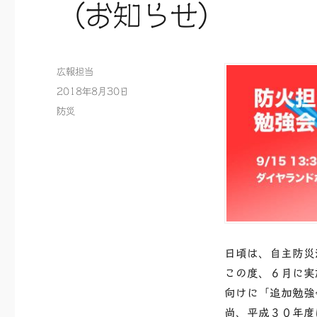
（お知らせ）
投
広報担当
稿
投
2018年8月30日
者
稿
カ
防災
日:
テ
ゴ
リ
ー
日頃は、自主防災
この度、６月に実
向けに「追加勉強
尚、平成３０年度