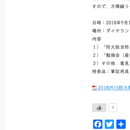
すので、万障繰り
日時：2018年9月1
場所：ダイヤラン
内容
１）「防火担当防
２）「勉強会（座
３）その他 意見
持参品：筆記用具
20180915防
0
F
T