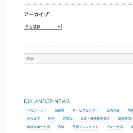
ン
アーカイブ
ア
ー
カ
イ
ブ
検
索:
DIALAND.JP NEWS
メガソーラー
函南町
サービスセンター
区民の会
防
会長日記
動画
定例会
文化・健康推進部会
環境整備
健康サポート隊
広報
丹那プロジェクト
テレビ会議