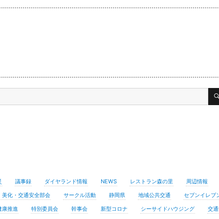
災
議事録
ダイヤランド情報
NEWS
レストラン森の里
周辺情報
・美化・交通安全部会
サークル活動
静岡県
地域公共交通
セブンイレブ
健康推進
特別委員会
幹事会
新型コロナ
シーサイドハウジング
交通