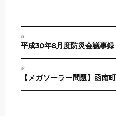
投
前
稿
平成30年8月度防災会議事録
前
の
ナ
投
ビ
稿:
次
ゲ
【メガソーラー問題】函南町
次
の
ー
投
シ
稿:
ョ