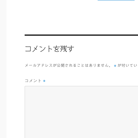
ac
wi
eb
tt
oo
er
k
コメントを残す
※
メールアドレスが公開されることはありません。
が付いてい
コメント
※