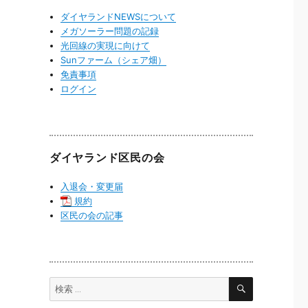
ダイヤランドNEWSについて
メガソーラー問題の記録
光回線の実現に向けて
Sunファーム（シェア畑）
免責事項
ログイン
ダイヤランド区民の会
入退会・変更届
規約
区民の会の記事
検
検
索
索: