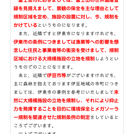
録を見据えまして、景観の保全を主な理由として
規制区域を定め、施設の設置に対し、今、規制を
かけている
というものになります。
また、近隣ですと伊東市になりますけれども、
伊東市の条例につきましては漁業等への影響を懸
念した住民と事業者等の衝突を受けまして、規制
区域における大規模施設の立地を規制
しようとい
うものでのことになります。
あと、近隣で
伊豆市等
がございますけれども、
主に森林を抱えております伊豆地域の市町につき
ましては、伊東市の事例を参考にいたしまして
未
然に大規模施設の立地を規制し、それにより抑止
力を発揮することを目的に環境保全とメガソーラ
ー規制を関連させた規制条例の制定
をしていると
ころでございます。
以上でございます。