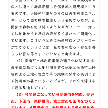
のとは違って計画面積は丹那盆地と同規模という
ものです。太陽光発電そのものは再生可能エネル
ギーとして国も県も推進という姿勢でしたが、山
間部や森林を切り開くようなメガソーラーに対し
ては地元からも反対の声が多く挙がって問題化し
ています。こういうときに函南町にメガソーラー
ができるということは、私たちの安心・安全な暮
らしに影を落とすことになると考えます。
（1）函南町土地利用事業の適正化に関する指
導要綱に基づく土地利用事業の承認と函南町土砂
等による土地の埋立て等の規制に関する条例によ
る許可が必要ということですが、それらは滞りな
く通る見通しですか。
（2）今問題になっている伊東市を初め、伊豆
市、下田市、東伊豆町、富士宮市も条例をつくっ
ています。6月議会で、今後示される県の規制や