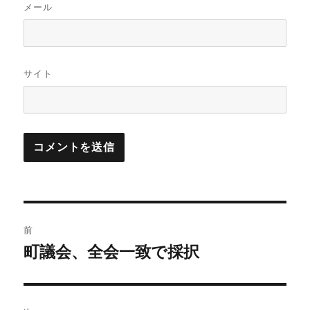
メール
サイト
投
前
稿
町議会、全会一致で採択
前
の
ナ
投
ビ
稿: