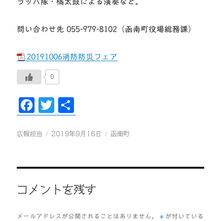
ラッパ隊・橘太鼓による演奏など。
問い合わせ先 055-979-8102（函南町役場総務課）
20191006消防防災フェア
0
F
T
共
ac
wi
有
eb
tt
投
投
カ
広報担当
2019年9月16日
函南町
稿
稿
テ
oo
er
者
日:
ゴ
k
リ
ー
コメントを残す
※
メールアドレスが公開されることはありません。
が付いている