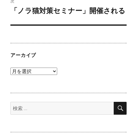
次
「ノラ猫対策セミナー」開催される
ゲ
次
の
ー
投
シ
稿:
ョ
アーカイブ
ン
ア
ー
カ
イ
検
ブ
検
索
索: