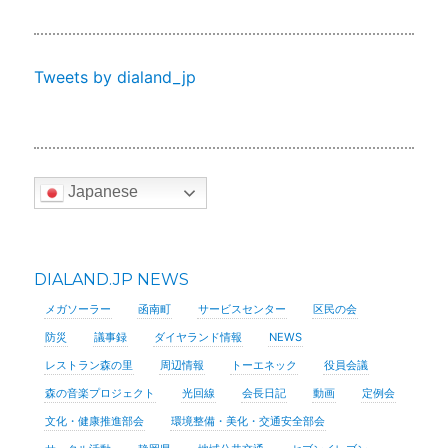
Tweets by dialand_jp
Japanese
DIALAND.JP NEWS
メガソーラー
函南町
サービスセンター
区民の会
防災
議事録
ダイヤランド情報
NEWS
レストラン森の里
周辺情報
トーエネック
役員会議
森の音楽プロジェクト
光回線
会長日記
動画
定例会
文化・健康推進部会
環境整備・美化・交通安全部会