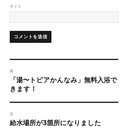
サイト
投
前
稿
「湯〜トピアかんなみ」無料入浴で
前
の
きます！
ナ
投
ビ
稿:
ゲ
次
給水場所が3箇所になりました
次
ー