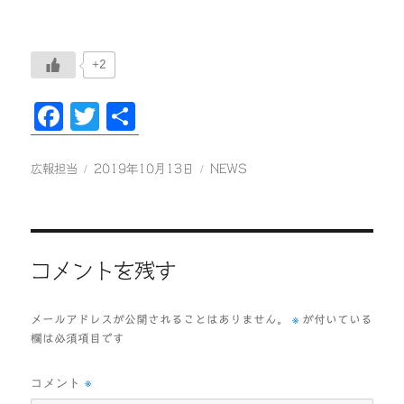
+2
F
T
共
ac
wi
有
eb
tt
投
投
カ
広報担当
2019年10月13日
NEWS
稿
稿
テ
oo
er
者
日:
ゴ
k
リ
ー
コメントを残す
※
メールアドレスが公開されることはありません。
が付いている
欄は必須項目です
コメント
※