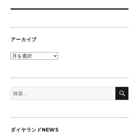
の
シ
投
稿:
ョ
ン
アーカイブ
ア
ー
カ
イ
検
ブ
検
索
索:
ダイヤランドNEWS