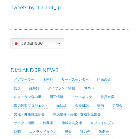
Tweets by dialand_jp
Japanese
DIALAND.JP NEWS
メガソーラー
函南町
サービスセンター
区民の会
防災
議事録
ダイヤランド情報
NEWS
レストラン森の里
周辺情報
トーエネック
役員会議
森の音楽プロジェクト
光回線
会長日記
動画
定例会
文化・健康推進部会
環境整備・美化・交通安全部会
サークル活動
静岡県
地域公共交通
セブンイレブン
防犯
エメラルドタウン
総会
猫の会
敬老会