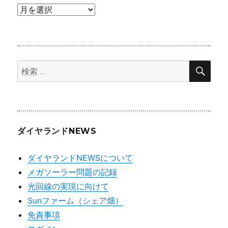
ア
ー
カ
イ
検
ブ
検
索
索:
ダイヤランドNEWS
ダイヤランドNEWSについて
メガソーラー問題の記録
光回線の実現に向けて
Sunファーム（シェア畑）
免責事項