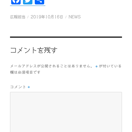
ac
wi
有
eb
tt
投
投
カ
広報担当
2019年10月16日
NEWS
稿
稿
テ
oo
er
者
日:
ゴ
k
リ
ー
コメントを残す
※
メールアドレスが公開されることはありません。
が付いている
欄は必須項目です
コメント
※