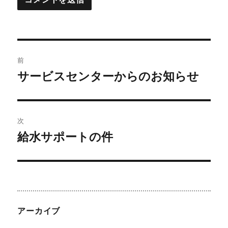
投
前
稿
サービスセンターからのお知らせ
前
の
ナ
投
ビ
稿:
次
給水サポートの件
ゲ
次
の
ー
投
シ
稿:
ョ
アーカイブ
ン