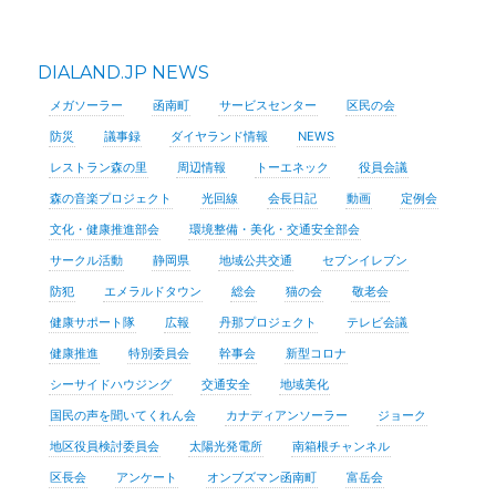
DIALAND.JP NEWS
メガソーラー
函南町
サービスセンター
区民の会
防災
議事録
ダイヤランド情報
NEWS
レストラン森の里
周辺情報
トーエネック
役員会議
森の音楽プロジェクト
光回線
会長日記
動画
定例会
文化・健康推進部会
環境整備・美化・交通安全部会
サークル活動
静岡県
地域公共交通
セブンイレブン
防犯
エメラルドタウン
総会
猫の会
敬老会
健康サポート隊
広報
丹那プロジェクト
テレビ会議
健康推進
特別委員会
幹事会
新型コロナ
シーサイドハウジング
交通安全
地域美化
国民の声を聞いてくれん会
カナディアンソーラー
ジョーク
地区役員検討委員会
太陽光発電所
南箱根チャンネル
区長会
アンケート
オンブズマン函南町
富岳会