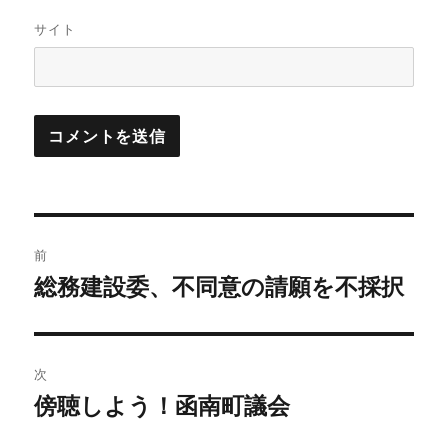
サイト
投
前
稿
総務建設委、不同意の請願を不採択
前
の
ナ
投
ビ
稿:
次
傍聴しよう！函南町議会
ゲ
次
の
ー