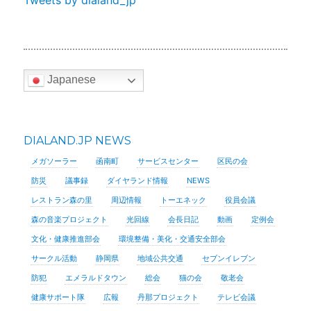
Tweets by dialand_jp
Japanese
DIALAND.JP NEWS
メガソーラー
函南町
サービスセンター
区民の会
防災
議事録
ダイヤランド情報
NEWS
レストラン森の里
周辺情報
トーエネック
役員会議
森の音楽プロジェクト
光回線
会長日記
動画
定例会
文化・健康推進部会
環境整備・美化・交通安全部会
サークル活動
静岡県
地域公共交通
セブンイレブン
防犯
エメラルドタウン
総会
猫の会
敬老会
健康サポート隊
広報
丹那プロジェクト
テレビ会議