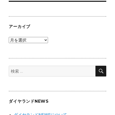
投
シ
稿:
ョ
アーカイブ
ン
ア
ー
カ
イ
検
ブ
検
索
索:
ダイヤランドNEWS
ダイヤランドNEWSについて