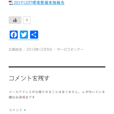
20191207環境整備実施報告
0
F
T
共
ac
wi
有
eb
tt
投
投
カ
広報担当
2019年12月8日
サービスセンター
稿
稿
テ
oo
er
者
日:
ゴ
k
リ
ー
コメントを残す
※
メールアドレスが公開されることはありません。
が付いている
欄は必須項目です
コメント
※