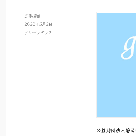
投
広報担当
稿
投
2020年5月2日
者
稿
カ
グリーンバンク
日:
テ
ゴ
リ
ー
公益財団法人静岡