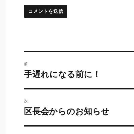
投
前
稿
手遅れになる前に！
前
の
ナ
投
ビ
稿:
次
ゲ
区長会からのお知らせ
次
の
ー
投
シ