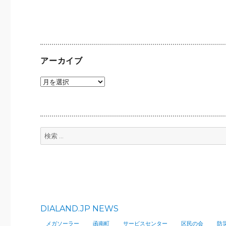
稿:
ョ
ン
アーカイブ
ア
ー
カ
イ
ブ
検
索:
DIALAND.JP NEWS
メガソーラー
函南町
サービスセンター
区民の会
防