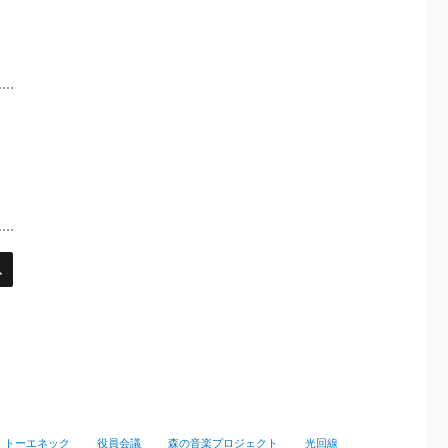
検
索
トーエネック
役員会議
森の音楽プロジェクト
光回線