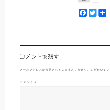
F
T
ac
wi
eb
tt
oo
er
k
コメントを残す
※
メールアドレスが公開されることはありません。
が付いてい
コメント
※