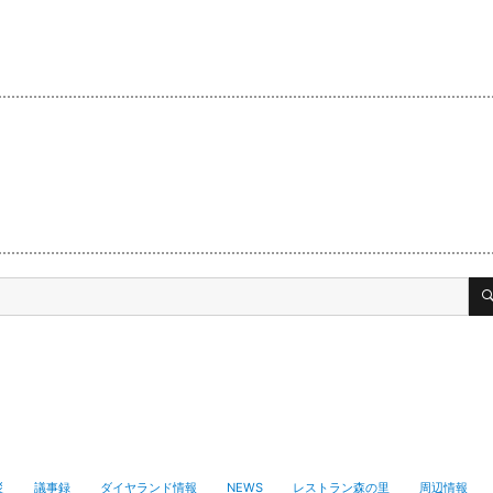
災
議事録
ダイヤランド情報
NEWS
レストラン森の里
周辺情報