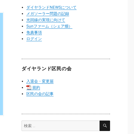
ダイヤランドNEWSについて
メガソーラー問題の記録
光回線の実現に向けて
Sunファーム（シェア畑）
免責事項
ログイン
ダイヤランド区民の会
入退会・変更届
規約
区民の会の記事
検
検
索
償
索: