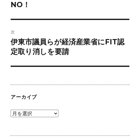
の
NO！
ナ
投
ビ
稿:
ゲ
次
伊東市議員らが経済産業省にFIT認
次
ー
の
定取り消しを要請
シ
投
稿:
ョ
ン
アーカイブ
ア
ー
カ
イ