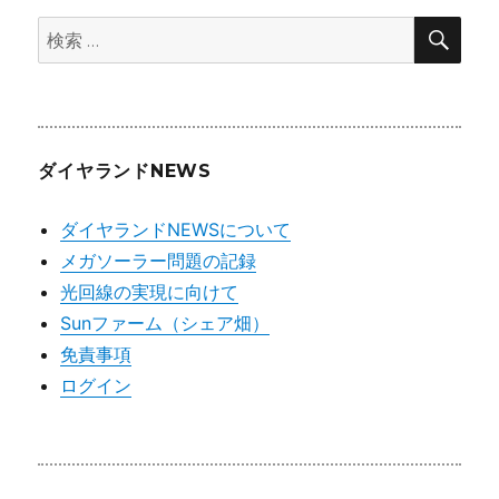
検
ブ
検
索
索:
ダイヤランドNEWS
ダイヤランドNEWSについて
メガソーラー問題の記録
光回線の実現に向けて
Sunファーム（シェア畑）
免責事項
ログイン