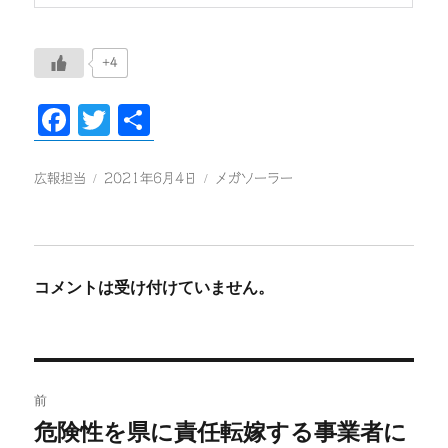
+4
Fa
T
共
ce
wi
有
bo
tte
投
投
カ
広報担当
2021年6月4日
メガソーラー
稿
稿
テ
ok
r
者
日:
ゴ
リ
ー
コメントは受け付けていません。
投
前
稿
危険性を県に責任転嫁する事業者に
前