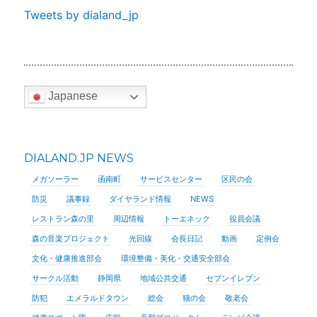
Tweets by dialand_jp
Japanese
DIALAND.JP NEWS
メガソーラー
函南町
サービスセンター
区民の会
防災
議事録
ダイヤランド情報
NEWS
レストラン森の里
周辺情報
トーエネック
役員会議
森の音楽プロジェクト
光回線
会長日記
動画
定例会
文化・健康推進部会
環境整備・美化・交通安全部会
サークル活動
静岡県
地域公共交通
セブンイレブン
防犯
エメラルドタウン
総会
猫の会
敬老会