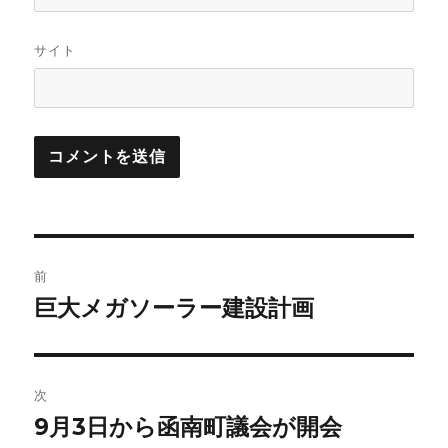
サイト
投
前
稿
巨大メガソーラー建設計画
前
の
ナ
投
ビ
稿:
次
9月3日から函南町議会が開会
ゲ
次