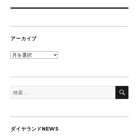
の
ー
投
シ
稿:
ョ
アーカイブ
ン
ア
ー
カ
イ
検
ブ
検
索
索:
ダイヤランドNEWS