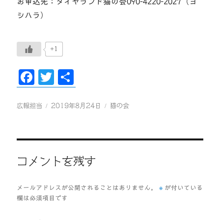
お申込先：ダイヤランド猫の会090-4220-2027（ヨ
シハラ）
+1
F
T
共
ac
wi
有
eb
tt
投
投
カ
広報担当
2019年8月24日
猫の会
稿
稿
テ
oo
er
者
日:
ゴ
k
リ
ー
コメントを残す
※
メールアドレスが公開されることはありません。
が付いている
欄は必須項目です