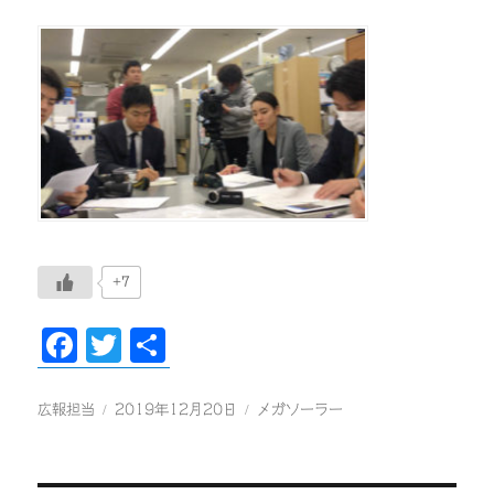
+7
F
T
共
ac
wi
有
eb
tt
投
投
カ
広報担当
2019年12月20日
メガソーラー
稿
稿
テ
oo
er
者
日:
ゴ
k
リ