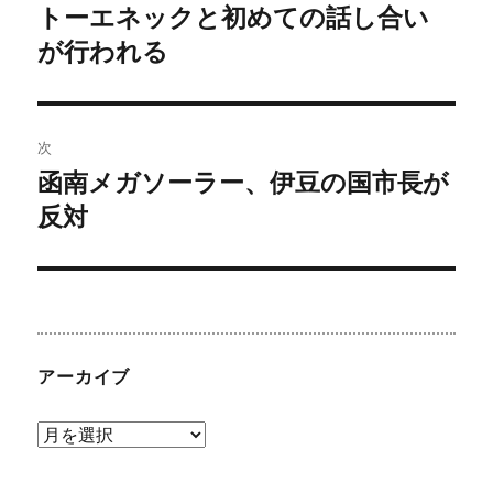
稿
トーエネックと初めての話し合い
前
の
が行われる
ナ
投
ビ
稿:
ゲ
次
函南メガソーラー、伊豆の国市長が
次
ー
の
反対
シ
投
稿:
ョ
ン
アーカイブ
ア
ー