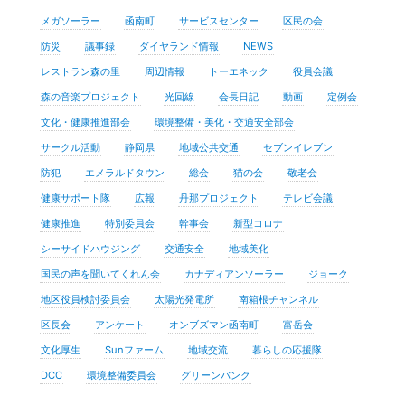
メガソーラー
函南町
サービスセンター
区民の会
防災
議事録
ダイヤランド情報
NEWS
レストラン森の里
周辺情報
トーエネック
役員会議
森の音楽プロジェクト
光回線
会長日記
動画
定例会
文化・健康推進部会
環境整備・美化・交通安全部会
サークル活動
静岡県
地域公共交通
セブンイレブン
防犯
エメラルドタウン
総会
猫の会
敬老会
健康サポート隊
広報
丹那プロジェクト
テレビ会議
健康推進
特別委員会
幹事会
新型コロナ
シーサイドハウジング
交通安全
地域美化
国民の声を聞いてくれん会
カナディアンソーラー
ジョーク
地区役員検討委員会
太陽光発電所
南箱根チャンネル
区長会
アンケート
オンブズマン函南町
富岳会
文化厚生
Sunファーム
地域交流
暮らしの応援隊
DCC
環境整備委員会
グリーンバンク