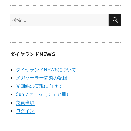
カ
イ
検
ブ
検
索
索:
ダイヤランドNEWS
ダイヤランドNEWSについて
メガソーラー問題の記録
光回線の実現に向けて
Sunファーム（シェア畑）
免責事項
ログイン