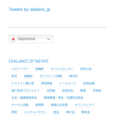
Tweets by dialand_jp
Japanese
DIALAND.JP NEWS
メガソーラー
函南町
サービスセンター
区民の会
防災
議事録
ダイヤランド情報
NEWS
レストラン森の里
周辺情報
トーエネック
役員会議
森の音楽プロジェクト
光回線
会長日記
動画
定例会
文化・健康推進部会
環境整備・美化・交通安全部会
サークル活動
静岡県
地域公共交通
セブンイレブン
防犯
エメラルドタウン
総会
猫の会
敬老会