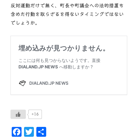
反対運動だけで無く、町長や町議会への法的措置も
含めた行動を取らざるを得ないタイミングではない
でしょうか。
+16
F
T
共