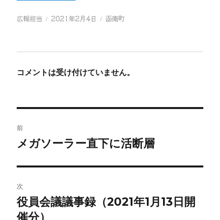
ac
wi
有
eb
tt
投
投
カ
広報担当
2021年2月4日
函南町
稿
稿
テ
oo
er
者
日:
ゴ
k
リ
ー
コメントは受け付けていません。
投
前
稿
メガソーラー直下に活断層
前
の
ナ
投
ビ
稿:
次
役員会議議事録（2021年1月13日開
ゲ
次
の
催分）