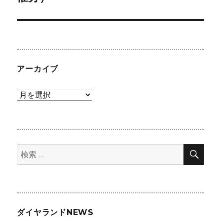
ー
投
シ
稿:
ョ
ン
アーカイブ
ア
ー
カ
イ
検
ブ
検
索
索:
ダイヤランドNEWS