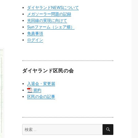
ダイヤランドNEWSについて
メガソーラー問題の記録
光回線の実現に向けて
Sunファーム（シェア畑）
免責事項
ログイン
ダイヤランド区民の会
入退会・変更届
規約
区民の会の記事
検
検
索
索: