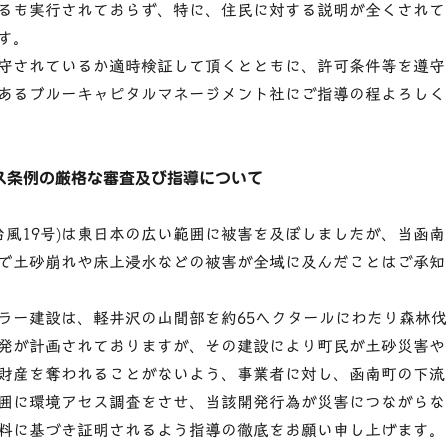
るも実行されておらず、特に、住民に対する説明が全くされて
す。
守されているか適時検証して頂くとともに、許可条件等を遵守
あるブルーキャピタルマネージメント社にご指導の程よろしく
ス条例の厳格な審査及び指導について
(台風19号)は東日本の広い範囲に被害を及ぼしましたが、当函南
で土砂崩れや床上浸水などの被害が全域に及んだことはご承知
ー建設は、軽井沢の山間部を約65ヘクタールにわたり森林伐
発が計画されておりますが、その建設により町民が土砂災害や
財産を奪われることがないよう、事業者に対し、函南町の下流
囲に環境アセス調査をさせ、当該開発行為が災害につながらな
料に基づき証明されるよう指導の徹底をお願い申し上げます。