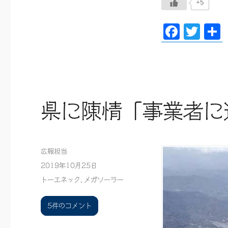
+5
F
T
ac
wi
eb
tt
oo
er
k
県に陳情「事業者に
投
広報担当
稿
投
2019年10月25日
者
稿
カ
トーエネック
,
メガソーラー
日:
テ
ゴ
県
5件のコメント
リ
に
ー
陳