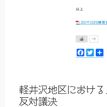
以上
20191025陳情
+5
F
T
ac
wi
eb
tt
oo
er
k
軽井沢地区における
反対議決