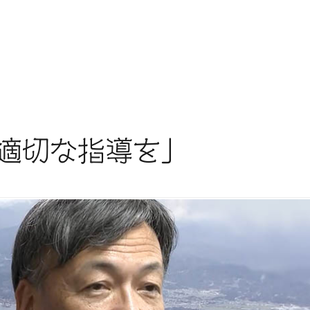
共
有
適切な指導を」