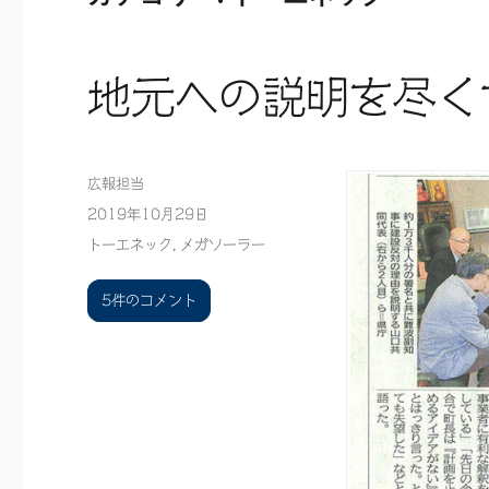
地元への説明を尽く
投
広報担当
稿
投
2019年10月29日
者
稿
カ
トーエネック
,
メガソーラー
日:
テ
ゴ
地
5件のコメント
リ
元
ー
へ
の
説
明
を
尽
く