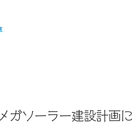
書
共
有
メガソーラー建設計画に