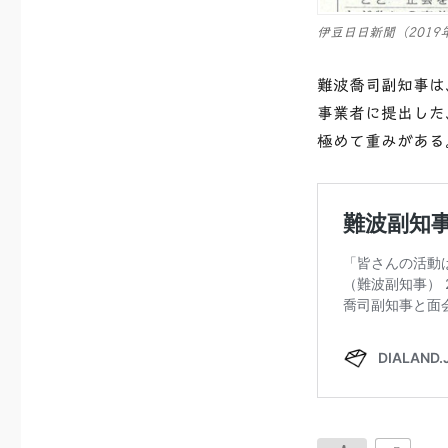
す
伊豆日日新聞（2019
よ
う
事
難波喬司副知事は
業
事業者に提出した
者
極めて重みがある
に
行
政
指
導
へ
の