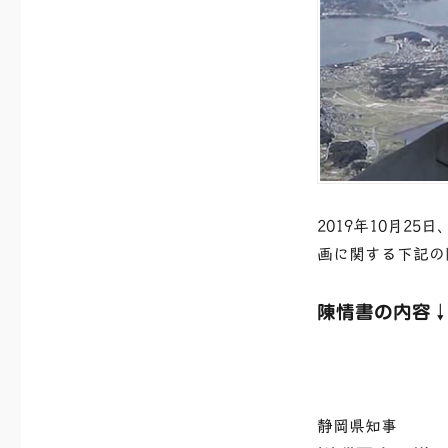
情
「事
業
者
に
適
切
な
指
導
2019年10月
を」
へ
画に関する下記の
の
陳情書の内容
静岡県知事